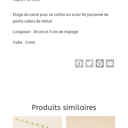
Eloge du carré pour ce collier en acier fin parsemé de
petits cubes de métal.
Longueur : 38 cm et 5 cm de réglage
Cube : 3 mm
F
T
P
E
a
w
i
m
c
i
n
a
e
t
t
i
b
t
e
l
o
e
r
Produits similaires
o
r
e
k
s
t