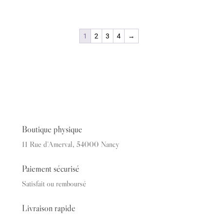
prix
prix
initial
actuel
était :
est :
1
2
3
4
→
49.00€.
24.50€.
Boutique physique
11 Rue d’Amerval, 54000 Nancy
Paiement sécurisé
Satisfait ou remboursé
Livraison rapide