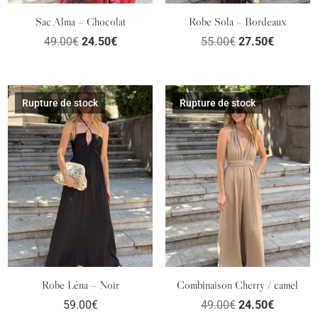
Sac Alma – Chocolat
Robe Sola – Bordeaux
Le
Le
Le
Le
49.00
€
24.50
€
55.00
€
27.50
€
prix
prix
prix
prix
initial
actuel
initial
actuel
était :
est :
était :
est :
Rupture de stock
Rupture de stock
PROMO !
49.00€.
24.50€.
55.00€.
27.50€.
Robe Léna – Noir
Combinaison Cherry / camel
Le
Le
59.00
€
49.00
€
24.50
€