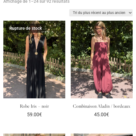
Trié
Affichage de 1–24 sur 92 résultats
du
plus
récent
Rupture de stock
au
plus
ancien
Robe Iris – noir
Combinaison Aladin / bordeaux
59.00
€
45.00
€