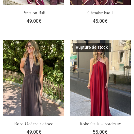
Pantalon Bali
Chemise baoli
49.00
€
45.00
€
Rupture de stock
Robe Océane / choco
Robe Galia – bordeaux
49.00
€
55.00
€