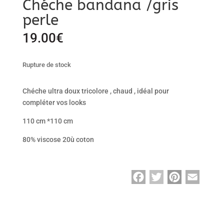
Chéche bandana /gris
perle
19.00
€
Rupture de stock
Chéche ultra doux tricolore , chaud , idéal pour
compléter vos looks
110 cm *110 cm
80% viscose 20ù coton
F
T
P
E
a
w
i
m
c
i
n
a
e
t
t
i