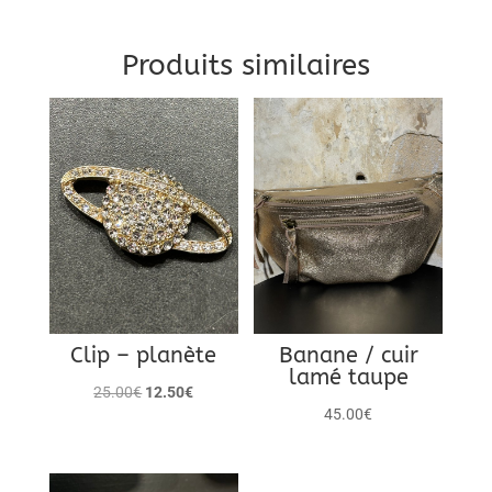
b
t
e
l
o
e
r
Produits similaires
o
r
e
k
s
PROMO !
t
Clip – planète
Banane / cuir
lamé taupe
Le
Le
25.00
€
12.50
€
45.00
€
prix
prix
initial
actuel
était :
est :