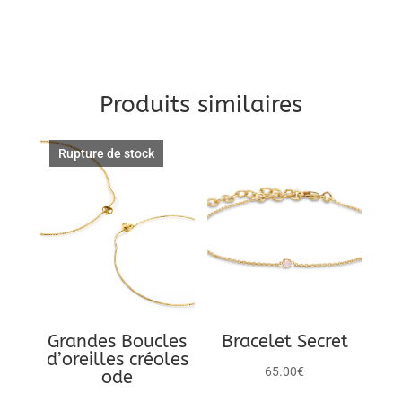
c
i
n
a
e
t
t
i
b
t
e
l
o
e
r
Produits similaires
o
r
e
k
s
Rupture de stock
t
Grandes Boucles
Bracelet Secret
d’oreilles créoles
65.00
€
ode