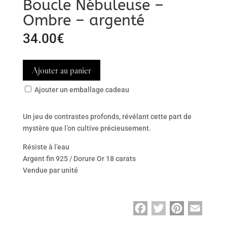
Boucle Nébuleuse –
Ombre – argenté
34.00
€
Ajouter au panier
Ajouter un emballage cadeau
Un jeu de contrastes profonds, révélant cette part de
mystère que l’on cultive précieusement.
Résiste à l’eau
Argent fin 925 / Dorure Or 18 carats
Vendue par unité
F
T
P
E
a
w
i
m